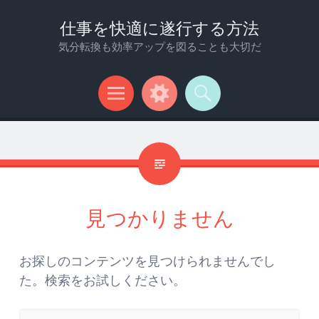
仕事を快適に遂行する方法
気分転換も効率アップを図ることも大切だ
メ
ウ
検
ニ
ィ
索
ュ
ジ
ー
ェ
ッ
見つかりません
ト
お探しのコンテンツを見つけられませんでし
た。検索をお試しください。
検