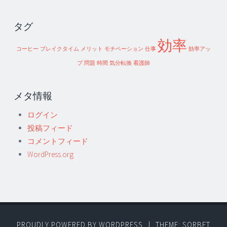
タグ
効率
コーヒー
ブレイクタイム
メリット
モチベーション
仕事
効率アッ
プ
問題
時間
気分転換
看護師
メタ情報
ログイン
投稿フィード
コメントフィード
WordPress.org
PROUDLY POWERED BY WORDPRESS
|
THEME: SORBET