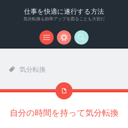
仕事を快適に遂行する方法
気分転換も効率アップを図ることも大切だ
メ
ウ
検
ニ
ィ
索
ュ
ジ
気分転換
ー
ェ
ッ
ト
自分の時間を持って気分転換